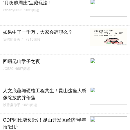
“月夜越周庄”宝藏玩法！
ksbaby2025 1031阅读
如果中了一千万，大家会辞职么？
我把他弄丢了 7810阅读
回嚼昆山学子之夜
JC520 4687阅读
人文底蕴与硬核工程共生！昆山这座大桥
像绽放的并蒂莲
以薛谦你手 1021阅读
GDP同比增长6%！昆山开发区经济“半年
报”出炉