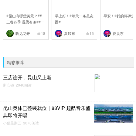
#昆山有哪些美景？##
早上好！#每天一条昆友
早安！#我的碎碎念
三餐四季 温柔有趣##一
圈#
..
听见花开
18
夏晨东
16
夏晨东
精彩推荐
三店连开，昆山又上新！
断心锁 2046阅读
昆山奥体已整装就位｜88VIP 超酷音乐盛
典即将开唱
小猫星期五 3076阅读