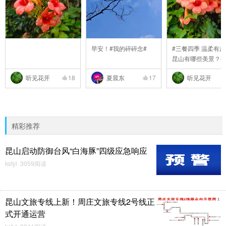
早安！#我的碎碎念#
#三餐四季 温柔有趣
昆山有哪些美景？#
听见花开
18
夏晨东
17
听见花开
精彩推荐
昆山启动防御台风“白海豚”四级应急响应
kstyl 3059阅读
昆山文旅专线上新！周庄文旅专线2号线正
式开通运营