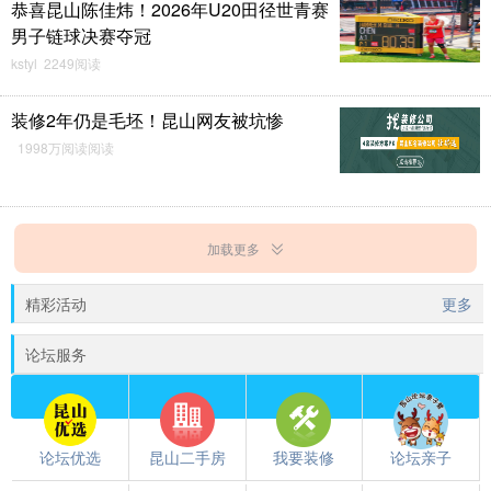
恭喜昆山陈佳炜！2026年U20田径世青赛
男子链球决赛夺冠
kstyl 2249阅读
装修2年仍是毛坯！昆山网友被坑惨
1998万阅读阅读
加载更多
精彩活动
更多
论坛服务
论坛优选
昆山二手房
我要装修
论坛亲子