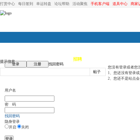
打赏中心
每日签到
幸运转盘
论坛帮助
活动聚焦
手机客户端
道具中心
商家
论坛首页
论坛导航
商家
招聘
装修
昆山优选
小
提示信息
登录
注册
找回密码
您没有登录或者您
帖子
1、您还没有登录
2、您还不是站点会
用户名
密 码
找回密码
隐身登录
开启
关闭
登录