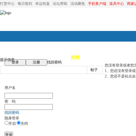
打赏中心
每日签到
幸运转盘
论坛帮助
活动聚焦
手机客户端
道具中心
商家
论坛首页
论坛导航
商家
招聘
装修
昆山优选
小
提示信息
登录
注册
找回密码
您没有登录或者您
帖子
1、您还没有登录
2、您还不是站点会
用户名
密 码
找回密码
隐身登录
开启
关闭
登录