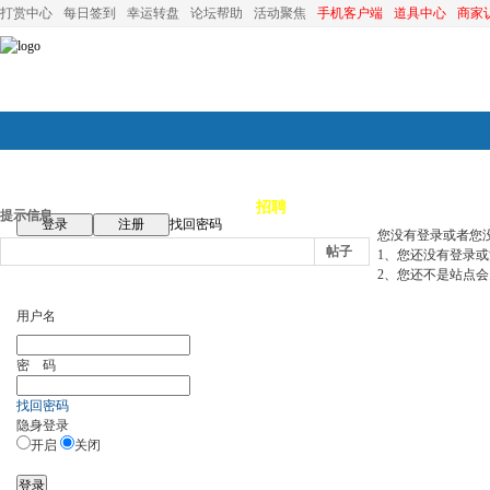
打赏中心
每日签到
幸运转盘
论坛帮助
活动聚焦
手机客户端
道具中心
商家
论坛首页
论坛导航
商家
招聘
装修
昆山优选
小
提示信息
登录
注册
找回密码
您没有登录或者您
帖子
1、您还没有登录
2、您还不是站点会
用户名
密 码
找回密码
隐身登录
开启
关闭
登录