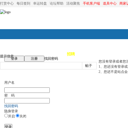
打赏中心
每日签到
幸运转盘
论坛帮助
活动聚焦
手机客户端
道具中心
商家
论坛首页
论坛导航
商家
招聘
装修
昆山优选
小
提示信息
登录
注册
找回密码
您没有登录或者您
帖子
1、您还没有登录
2、您还不是站点会
用户名
密 码
找回密码
隐身登录
开启
关闭
登录