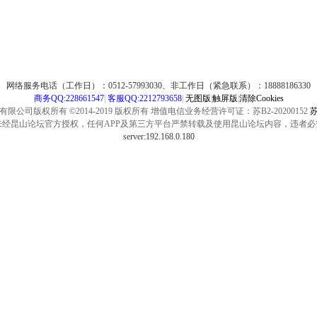
网络服务电话（工作日）：0512-57993030、非工作日（紧急联系）：18888186330
商务QQ:228661547
|
客服QQ:2212793658
|
无图版
|
触屏版
|
清除Cookies
公司版权所有 ©2014-2019 版权所有 增值电信业务经营许可证：苏B2-20200152
苏
未经昆山论坛官方授权，任何APP及第三方平台严禁转载及使用昆山论坛内容，违者必
server:192.168.0.180