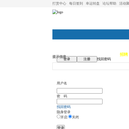
打赏中心
每日签到
幸运转盘
论坛帮助
活动
论坛首页
论坛导航
商家
招聘
提示信息
登录
注册
找回密码
用户名
密 码
找回密码
隐身登录
开启
关闭
登录