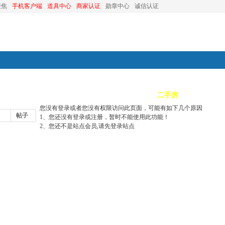
聚焦
手机客户端
道具中心
商家认证
勋章中心
诚信认证
装修
昆山优选
小红娘
分类信息
二手房
昆山视窗
您没有登录或者您没有权限访问此页面，可能有如下几个原因
帖子
1、您还没有登录或注册，暂时不能使用此功能！
2、您还不是站点会员,请先登录站点