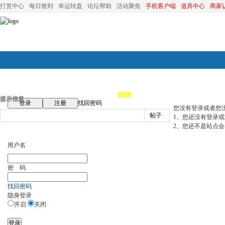
打赏中心
每日签到
幸运转盘
论坛帮助
活动聚焦
手机客户端
道具中心
商家
论坛首页
论坛导航
商家
招聘
装修
昆山优选
小
提示信息
登录
注册
找回密码
您没有登录或者您
帖子
1、您还没有登录
2、您还不是站点会
用户名
密 码
找回密码
隐身登录
开启
关闭
登录