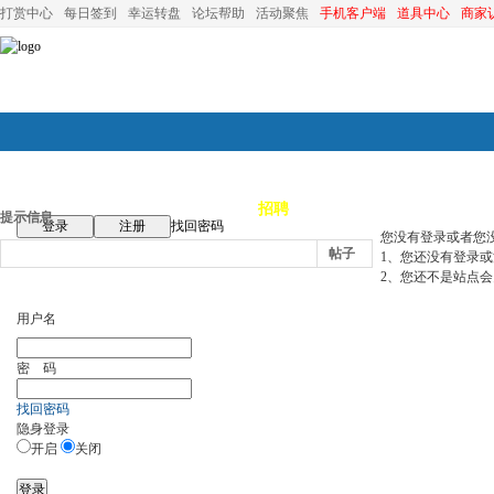
打赏中心
每日签到
幸运转盘
论坛帮助
活动聚焦
手机客户端
道具中心
商家
论坛首页
论坛导航
商家
招聘
装修
昆山优选
小
提示信息
登录
注册
找回密码
您没有登录或者您
帖子
1、您还没有登录
2、您还不是站点会
用户名
密 码
找回密码
隐身登录
开启
关闭
登录