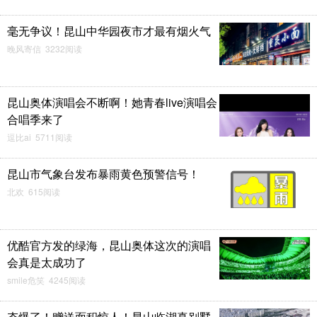
毫无争议！昆山中华园夜市才最有烟火气
晚风寄信 3232阅读
昆山奥体演唱会不断啊！她青春live演唱会
合唱季来了
逗比ai 5711阅读
昆山市气象台发布暴雨黄色预警信号！
北欢 615阅读
优酷官方发的绿海，昆山奥体这次的演唱
会真是太成功了
smile危笑 4245阅读
夯爆了！赠送面积惊人！昆山临湖真别墅