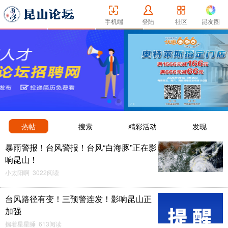
手机端
登陆
社区
昆友圈
热帖
搜索
精彩活动
发现
暴雨警报！台风警报！台风“白海豚”正在影
响昆山！
小太阳啊 3022阅读
台风路径有变！三预警连发！影响昆山正
加强
揣着星星睡 613阅读