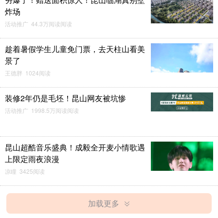
炸场
活动推广 44.3万阅读阅读
趁着暑假学生儿童免门票，去天柱山看美
景了
王德胖 1024阅读
装修2年仍是毛坯！昆山网友被坑惨
活动推广 1998.5万阅读阅读
昆山超酷音乐盛典！成毅全开麦小情歌遇
上限定雨夜浪漫
凉瞳 3425阅读
加载更多