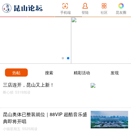
手机端
登陆
社区
昆友圈
热帖
搜索
精彩活动
发现
三店连开，昆山又上新！
断心锁 5319阅读
昆山奥体已整装就位｜88VIP 超酷音乐盛
典即将开唱
小猫星期五 5525阅读