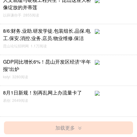
像绽放的并蒂莲
以薛谦你手 2855阅读
8/6:财务.业助.研发学徒.包装组长.品保.电
工.保安.消控.业务.店员.物业维修.保洁
昆山论坛招聘网 1.1万阅读
GDP同比增长6%！昆山开发区经济“半年
报”出炉
kstyl 3280阅读
8月1日新规！别再乱网上办流量卡了
易创 2649阅读
加载更多