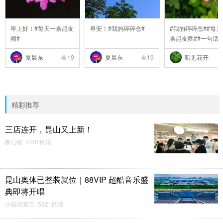
早上好！#每天一条昆友
早安！#我的碎碎念#
#我的碎碎念##每天
圈#
条昆友圈##一句话
..
夏晨东
19
夏晨东
19
听见花开
精彩推荐
三店连开，昆山又上新！
断心锁 4705阅读
昆山奥体已整装就位｜88VIP 超酷音乐盛
典即将开唱
小猫星期五 5321阅读