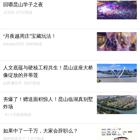
回嚼昆山学子之夜
JC520 6737阅读
“月夜越周庄”宝藏玩法！
ksbaby2025 2469阅读
人文底蕴与硬核工程共生！昆山这座大桥
像绽放的并蒂莲
以薛谦你手 2647阅读
夯爆了！赠送面积惊人！昆山临湖真别墅
炸场
41.1万阅读阅读
如果中了一千万，大家会辞职么？
我把他弄丢了 1.3万阅读