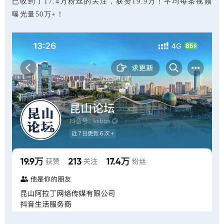
已收到了
17.4
万粉丝的关注，获赞
19.9
万！平均每条视频
曝光量
50
万
+
！