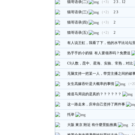
猫哥语录(二)
（+3）
2
3
..
12
猫哥语录(三)
（+2）
2
3
猫哥语录(四)
（+3）
2
猫哥语录(五)
（+2）
2
有人说王虹，我看了下，他的水平比论坛
热乎乎的小奶猫 有人要领养吗？免费送
C9人数，昆中、星海、实验、常熟，对比
无脑支持一把某一人，带货主播之间的破
女生高嫁吞针是大概率的事情
（+2
难道马局说的是真的？？？？？？
这一路走来，庆幸自己坚持了两件事
托举
大阪 東京 附近 有什麼景點推薦
2