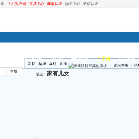
聚焦
手机客户端
道具中心
商家认证
勋章中心
诚信认证
装修
昆山优选
小红娘
分类信息
二手房
昆山视窗
新帖
精华
爆料
直播
论坛首页
>
论
本版
家有儿女
版主: