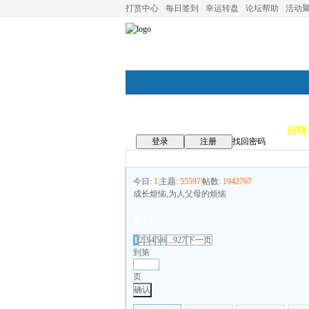
打赏中心
每日签到
幸运转盘
论坛帮助
活动
论坛首页
论坛导航
商家
招聘
登录
注册
找回密码
今日:
1
|
主题:
55597
|
帖数:
1942767
成长烦恼,为人父母的烦恼
发帖
1
2
3
4
5
6
...927
下一页
到第
页
确认