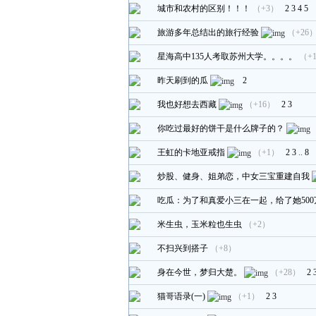
城市和农村的区别！！！
（+3）
2
3
4
5
旅游多年总结出的旅行经验
（+26
星海高中135人考取苏州大学。。。。
（+
昨天刷到的瓜
2
我也好想去西藏
（+16）
2
3
你吃过最好的饼干是什么牌子的？
王虹的卡地亚戒指
（+1）
2
3
..
8
炒股、健身、姐弟恋，中女三宝重建自我
吃瓜：为了和真爱小三在一起，给了她500
米生虫，玉米粒也生虫
（+2）
不扫兴到搭子
（+8）
身在今世，梦归大楚。
（+28）
2
猫哥语录(一)
（+1）
2
3