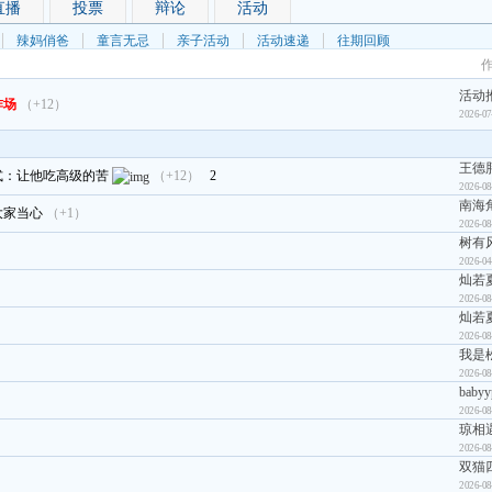
直播
投票
辩论
活动
辣妈俏爸
童言无忌
亲子活动
活动速递
往期回顾
活动
炸场
（+12）
2026-07
王德
方式：让他吃高级的苦
（+12）
2
2026-08
南海
大家当心
（+1）
2026-08
树有
2026-04
灿若
2026-08
灿若
2026-08
我是
2026-08
babyy
2026-08
琼相
2026-08
双猫
2026-08