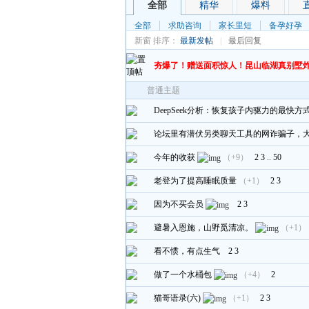
全部
精华
爆料
全部
求助咨询
家长里短
备孕好孕
新窗
排序：
最新发帖
|
最后回复
夯爆了！赠送面积惊人！昆山临湖真别墅
普通主题
DeepSeek分析：恢复孩子内驱力的最快
论坛里有潜伏另类聊天工具的网诈骗子，
今年的收获
（+9）
2
3
..
50
老登为了提高睡眠质量
（+1）
2
3
因为不买会员
2
3
避暑入恩施，山野觅清凉。
（+1）
看不惯，有点生气
2
3
做了一个水桶包
（+4）
2
猫哥语录(六)
（+1）
2
3