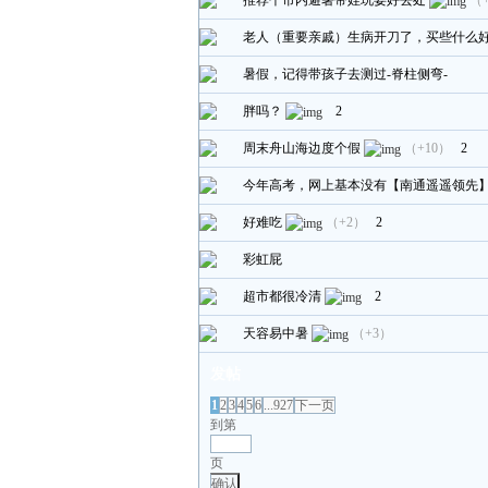
推荐个市内避暑带娃玩耍好去处
（
老人（重要亲戚）生病开刀了，买些什么
暑假，记得带孩子去测过-脊柱侧弯-
胖吗？
2
周末舟山海边度个假
（+10）
2
今年高考，网上基本没有【南通遥遥领先
好难吃
（+2）
2
彩虹屁
超市都很冷清
2
天容易中暑
（+3）
发帖
1
2
3
4
5
6
...927
下一页
到第
页
确认