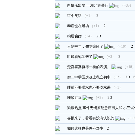
向快乐出发—-湖北避暑行
（+33）
讲个笑话
（+1）
2
80后也在退场
（+1）
2
狗届骗婚
（+4）
2
3
人到中年，48岁瘫痪了
（+10）
2
听说新冠又来了
（+3）
2
楚宫喜宴值得一看的表演。
（+18
卖二中学区房改上私立初中
（+2）
2
3
..
睡前不要喝水也不要吃水果
（+1）
腌酸豇豆
（+2）
2
3
紧跟热点 事件无锡原配患癌男人和 小三试
喜报来了，看看有没有认识的
（+1
如何选择也是件麻烦事
2