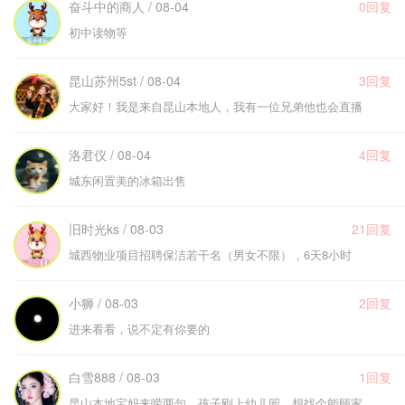
奋斗中的商人 / 08-04
0回复
初中读物等
昆山苏州5st / 08-04
3回复
大家好！我是来自昆山本地人，我有一位兄弟他也会直播
洛君仪 / 08-04
4回复
城东闲置美的冰箱出售
旧时光ks / 08-03
21回复
城西物业项目招聘保洁若干名（男女不限），6天8小时
小狮 / 08-03
2回复
进来看看，说不定有你要的
白雪888 / 08-03
1回复
昆山本地宝妈来唠两句，孩子刚上幼儿园，想找个能顾家