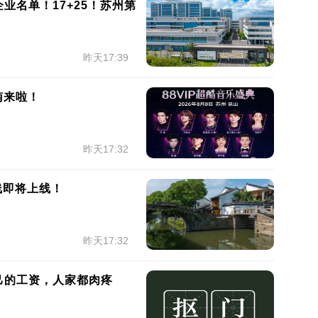
业名单！17+25！苏州第
昨天17:39
南来啦！
昨天17:32
线即将上线！
昨天17:32
己的工资，人家都肉疼