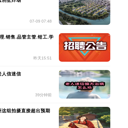
真别墅炸场
07-09 07:48
理.销售.品管主管.钳工.学
昨天15:51
老人信迷信
39分钟前
州这组拍摄直接超出预期