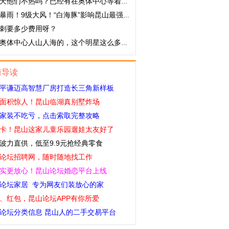
天他们不热吗？已经有在奥体中心等着的，这要排队吗？
暴雨！9级大风！“白海豚”影响昆山最强时段在……
刺要多少费用呀？
奥体中心人山人海的，这个明星这么多粉丝的吗！
情导读
平谦迈高智慧厂房打造长三角新样板
面积惊人！昆山临湖真别墅炸场
家装不吃亏，点击索取完整攻略
卡！昆山这家儿童乐园遛娃太友好了
波力直供，低至9.9元抢经典零食
论坛招聘网，随时随地找工作
实更放心！昆山论坛婚恋平台上线
论坛家居 专为网友们装放心的家
、红包，昆山论坛APP有你所爱
论坛分类信息 昆山人的二手交易平台