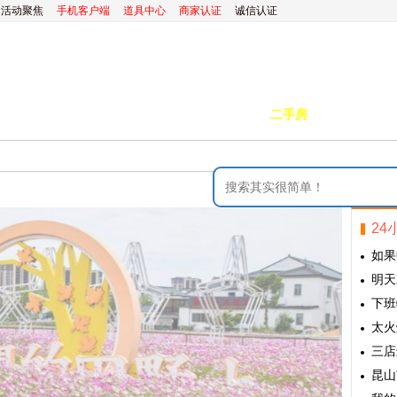
活动聚焦
手机客户端
道具中心
商家认证
诚信认证
装修
昆山优选
小红娘
分类信息
二手房
昆山视窗
24
如果
明天就
下班
太火
三店
昆山