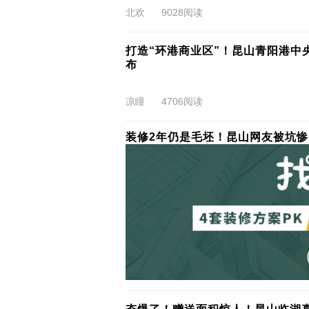
北欢
9028阅读
打造“环港商业区”！昆山青阳港中
布
凉瞳
4706阅读
装修2年仍是毛坯！昆山网友被坑惨