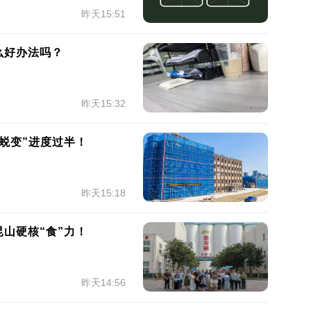
昨天15:51
么好办法吗？
昨天15:32
蜕变”进度过半！
昨天15:18
山硬核“食”力！
昨天14:56