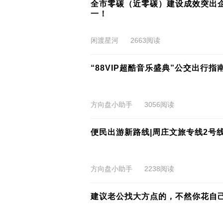
全市零碳（近零碳）建设成效突出企
一！
闲渡星河
2663阅读
“88VIP超酷音乐盛典”公交出行指
方向盘小助手
3056阅读
便民出游新路线|周庄文旅专线2号
方向盘小助手
2238阅读
建议老公找大方点的，不然你花自