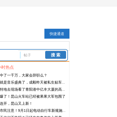
快捷通道
搜 索
帖子
小时热点
中了一千万，大家会辞职么？
是音乐盛典了，成毅昨天被私生贴车了，大家一定要理智追星啊！
特地去现场看了青阳港中亿丰大厦的高度，不是很理想
爆了！昆山火车站已经被果果大军包围了
连开，昆山又上新！
市民注意！9月1日起电动自行车新规施行！