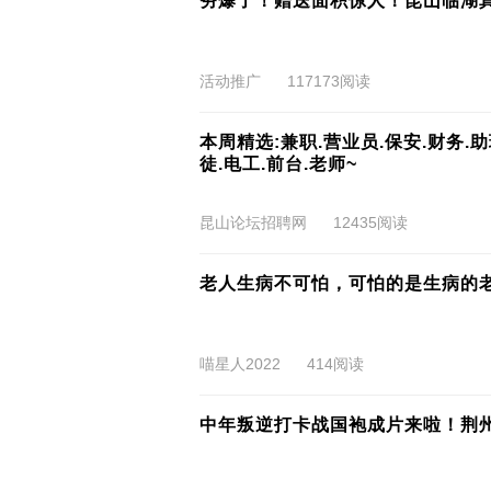
夯爆了！赠送面积惊人！昆山临湖
活动推广
117173阅读
本周精选:兼职.营业员.保安.财务.助
徒.电工.前台.老师~
昆山论坛招聘网
12435阅读
老人生病不可怕，可怕的是生病的
喵星人2022
414阅读
中年叛逆打卡战国袍成片来啦！荆