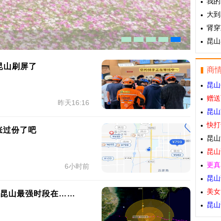
我的
大到
肾穿
昆山
昆山刷屏了
商
昆山
赠送
昨天16:16
昆山
快打
涨过份了吧
昆山
昆山
更真
6小时前
昆山
美女
响昆山最强时段在……
昆山