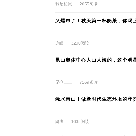
我是松鼠
2055阅读
又爆单了！秋天第一杯奶茶，你喝
凉瞳
3290阅读
昆山奥体中心人山人海的，这个明
昆仑上上
7169阅读
绿水青山！做新时代生态环境的守
舞者
1638阅读