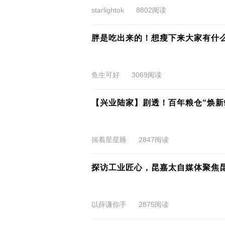
starlightok
8802阅读
胖是吃出来的！想瘦下来大家有什
鱼生可好
3069阅读
【兴业陆家】剧透！百年粮仓“焕新
揣着星星睡
2847阅读
探访工业匠心，昆嘉太自媒体聚焦昆
以薛谦你手
2875阅读