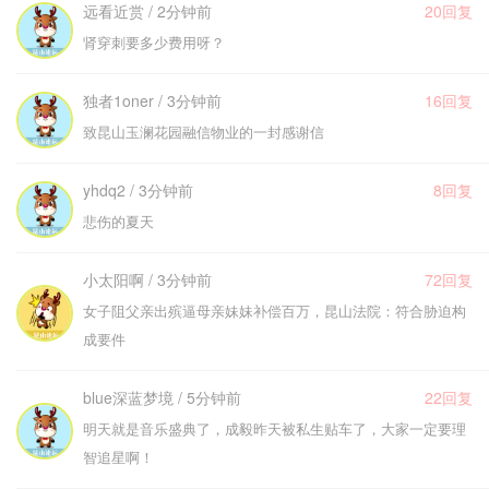
远看近赏 / 2分钟前
20回复
肾穿刺要多少费用呀？
独者1oner / 3分钟前
16回复
致昆山玉澜花园融信物业的一封感谢信
yhdq2 / 3分钟前
8回复
悲伤的夏天
小太阳啊 / 3分钟前
72回复
女子阻父亲出殡逼母亲妹妹补偿百万，昆山法院：符合胁迫构
成要件
blue深蓝梦境 / 5分钟前
22回复
明天就是音乐盛典了，成毅昨天被私生贴车了，大家一定要理
智追星啊！