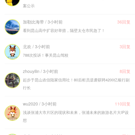
案公示
加勒比海带 / 3小时前
36回复
看到昆山高中扩容好举措，隔壁太仓市民急了！
北欢 / 3小时前
3回复
788次投诉！事关昆山驾校
zhouyilin / 3小时前
8回复
起步于昆山农信陆家信用社！80后柜员逆袭获聘4200亿银行副
行长
wu2020 / 3小时前
110回复
浅谈张浦大市片区的现状和未来，张浦未来的旅游名片大IP设
想