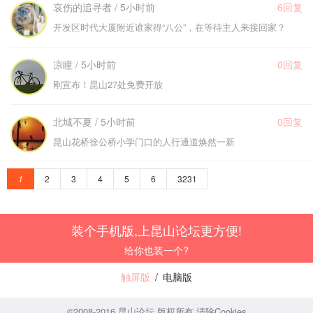
哀伤的追寻者 / 5小时前
6回复
开发区时代大厦附近谁家得“八公”，在等待主人来接回家？
凉瞳 / 5小时前
0回复
刚宣布！昆山27处免费开放
北城不夏 / 5小时前
0回复
昆山花桥徐公桥小学门口的人行通道焕然一新
1
2
3
4
5
6
3231
装个手机版,上昆山论坛更方便!
给你也装一个?
触屏版
/
电脑版
©2008-2016 昆山论坛 版权所有
清除Cookies