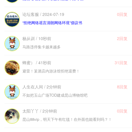
论坛客服 / 2024-07-19
0回复
“拒绝网络谣言清朗网络环境”倡议书
杨从训 / 10秒前
2回复
马路违停集卡越来越多
蜂蜜） / 41秒前
31回复
避雷！某酒店内游泳馆拒绝退费！
人生在人间 / 2分钟前
8回复
不如把玉山广场TOD建成昆山博物馆吧
太阳丫丫 / 2分钟前
0回复
昆山88vip，明天下午有红毯！在外面也能看到吗？！