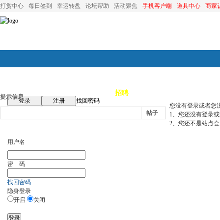
打赏中心
每日签到
幸运转盘
论坛帮助
活动聚焦
手机客户端
道具中心
商家
论坛首页
论坛导航
商家
招聘
装修
昆山优选
小
提示信息
登录
注册
找回密码
您没有登录或者您
帖子
1、您还没有登录
2、您还不是站点会
用户名
密 码
找回密码
隐身登录
开启
关闭
登录