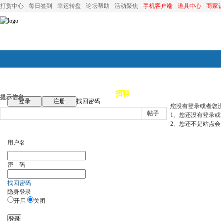
打赏中心
每日签到
幸运转盘
论坛帮助
活动聚焦
手机客户端
道具中心
商家
论坛首页
论坛导航
商家
招聘
装修
昆山优选
小
提示信息
登录
注册
找回密码
您没有登录或者您
帖子
1、您还没有登录
2、您还不是站点会
用户名
密 码
找回密码
隐身登录
开启
关闭
登录