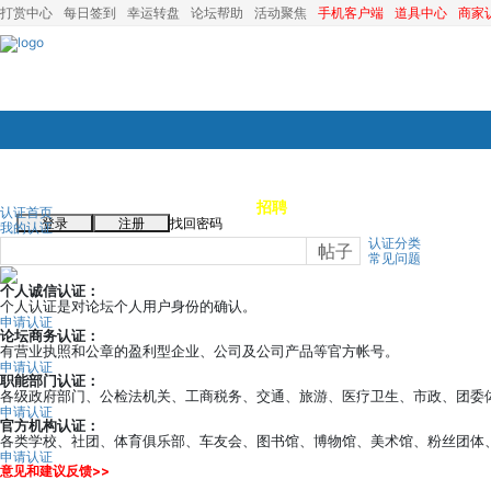
打赏中心
每日签到
幸运转盘
论坛帮助
活动聚焦
手机客户端
道具中心
商家
论坛首页
论坛导航
商家
招聘
装修
昆山优选
小
认证首页
登录
注册
找回密码
我的认证
认证分类
帖子
常见问题
个人诚信认证：
个人认证是对论坛个人用户身份的确认。
申请认证
论坛商务认证：
有营业执照和公章的盈利型企业、公司及公司产品等官方帐号。
申请认证
职能部门认证：
各级政府部门、公检法机关、工商税务、交通、旅游、医疗卫生、市政、团委
申请认证
官方机构认证：
各类学校、社团、体育俱乐部、车友会、图书馆、博物馆、美术馆、粉丝团体
申请认证
意见和建议反馈>>