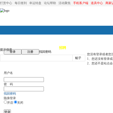
打赏中心
每日签到
幸运转盘
论坛帮助
活动聚焦
手机客户端
道具中心
商家
论坛首页
论坛导航
商家
招聘
装修
昆山优选
小
提示信息
登录
注册
找回密码
您没有登录或者您
帖子
1、您还没有登录
2、您还不是站点会
用户名
密 码
找回密码
隐身登录
开启
关闭
登录