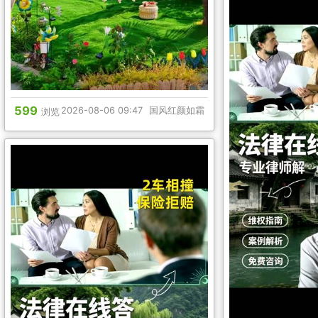
599
2026-08-06 09:47
国风红颜如霜
浏览