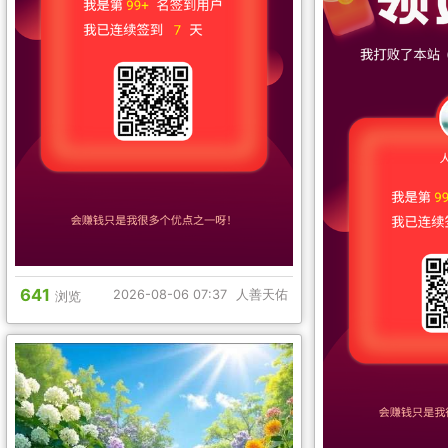
641
2026-08-06 07:37
人善天佑
浏览