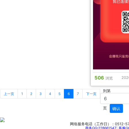
506
202
浏览
到第
上一页
1
2
3
4
5
6
7
下一页
页
确认
网络服务电话（工作日）：0512-57
商务QQ:228661547
|
客服QQ