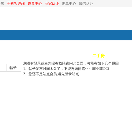
聚焦
手机客户端
道具中心
商家认证
勋章中心
诚信认证
装修
昆山优选
小红娘
分类信息
二手房
昆山视窗
您没有登录或者您没有权限访问此页面，可能有如下几个原因
帖子
1、帖子发布时间太久了，不能再访问咯~~~1697683505
2、您还不是站点会员,请先登录站点