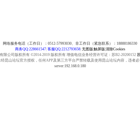
网络服务电话（工作日）：0512-57993030、非工作日（紧急联系）：18888186330
商务QQ:228661547
|
客服QQ:2212793658
|
无图版
|
触屏版
|
清除Cookies
公司版权所有 ©2014-2019 版权所有 增值电信业务经营许可证：苏B2-20200152
苏
未经昆山论坛官方授权，任何APP及第三方平台严禁转载及使用昆山论坛内容，违者必
server:192.168.0.180