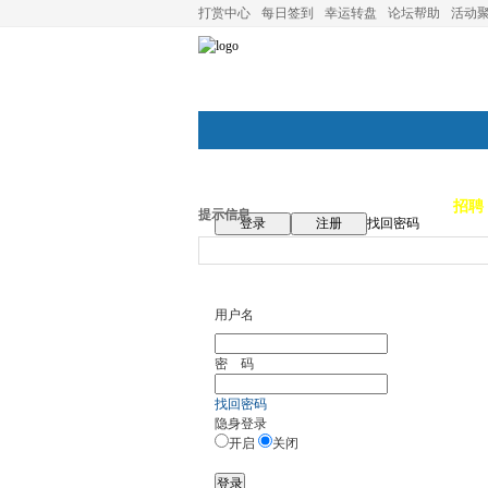
打赏中心
每日签到
幸运转盘
论坛帮助
活动
论坛首页
论坛导航
商家
招聘
提示信息
登录
注册
找回密码
用户名
密 码
找回密码
隐身登录
开启
关闭
登录