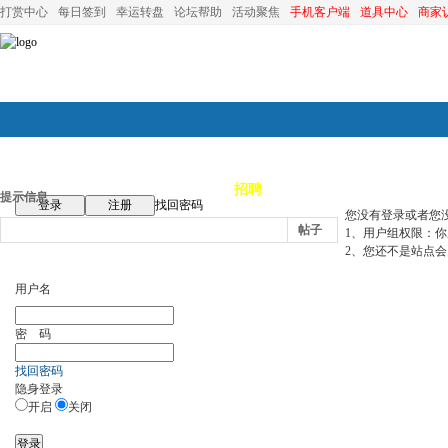
打赏中心
每日签到
幸运转盘
论坛帮助
活动聚焦
手机客户端
道具中心
商家
论坛首页
论坛导航
商家
招聘
装修
昆山优选
小
提示信息
登录
注册
找回密码
您没有登录或者您
帖子
1、用户组权限：
2、您还不是站点会
用户名
密 码
找回密码
隐身登录
开启
关闭
登录