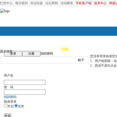
打赏中心
每日签到
幸运转盘
论坛帮助
活动聚焦
手机客户端
道具中心
商家
论坛首页
论坛导航
商家
招聘
装修
昆山优选
小
提示信息
登录
注册
找回密码
您没有登录或者您
帖子
1、用户组权限：
2、您还不是站点会
用户名
密 码
找回密码
隐身登录
开启
关闭
登录