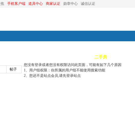
聚焦
手机客户端
道具中心
商家认证
勋章中心
诚信认证
装修
昆山优选
小红娘
分类信息
二手房
昆山视窗
您没有登录或者您没有权限访问此页面，可能有如下几个原因
帖子
1、用户组权限：你所属的用户组不能使用搜索功能
2、您还不是站点会员,请先登录站点