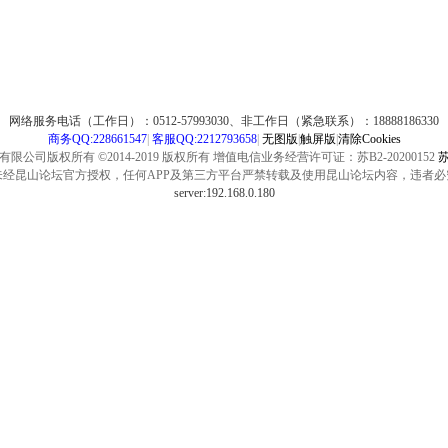
网络服务电话（工作日）：0512-57993030、非工作日（紧急联系）：18888186330
商务QQ:228661547
|
客服QQ:2212793658
|
无图版
|
触屏版
|
清除Cookies
公司版权所有 ©2014-2019 版权所有 增值电信业务经营许可证：苏B2-20200152
苏
未经昆山论坛官方授权，任何APP及第三方平台严禁转载及使用昆山论坛内容，违者必
server:192.168.0.180