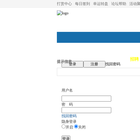
打赏中心
每日签到
幸运转盘
论坛帮助
活动
论坛首页
论坛导航
商家
招聘
提示信息
登录
注册
找回密码
用户名
密 码
找回密码
隐身登录
开启
关闭
登录