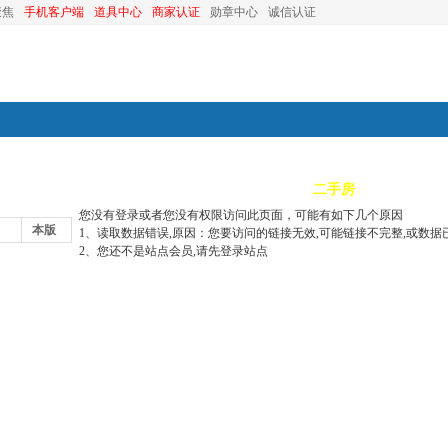
聚焦
手机客户端
道具中心
商家认证
勋章中心
诚信认证
装修
昆山优选
小红娘
分类信息
二手房
昆山视窗
您没有登录或者您没有权限访问此页面，可能有如下几个原因
本版
1、读取数据错误,原因：您要访问的链接无效,可能链接不完整,或数据
2、您还不是站点会员,请先登录站点