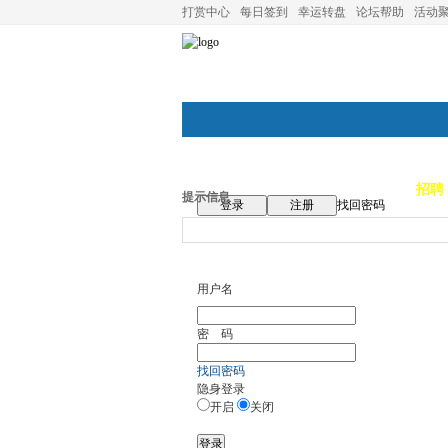
打赏中心
每日签到
幸运转盘
论坛帮助
活动
论坛首页
论坛导航
商家
招聘
提示信息
登录
注册
找回密码
用户名
密 码
找回密码
隐身登录
开启
关闭
登录