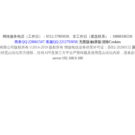
网络服务电话（工作日）：0512-57993030、非工作日（紧急联系）：18888186330
商务QQ:228661547
|
客服QQ:2212793658
|
无图版
|
触屏版
|
清除Cookies
公司版权所有 ©2014-2019 版权所有 增值电信业务经营许可证：苏B2-20200152
苏
未经昆山论坛官方授权，任何APP及第三方平台严禁转载及使用昆山论坛内容，违者必
server:192.168.0.180