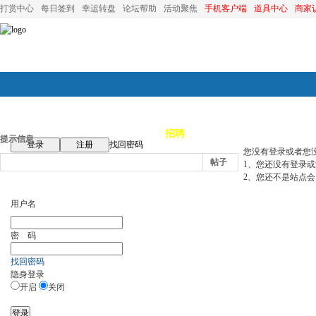
打赏中心
每日签到
幸运转盘
论坛帮助
活动聚焦
手机客户端
道具中心
商家
论坛首页
论坛导航
商家
招聘
装修
昆山优选
小
提示信息
登录
注册
找回密码
您没有登录或者您
帖子
1、您还没有登录
2、您还不是站点会
用户名
密 码
找回密码
隐身登录
开启
关闭
登录