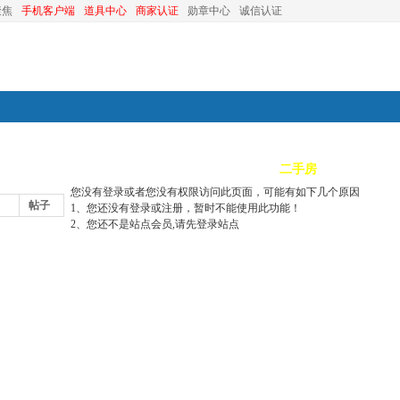
聚焦
手机客户端
道具中心
商家认证
勋章中心
诚信认证
装修
昆山优选
小红娘
分类信息
二手房
昆山视窗
您没有登录或者您没有权限访问此页面，可能有如下几个原因
帖子
1、您还没有登录或注册，暂时不能使用此功能！
2、您还不是站点会员,请先登录站点