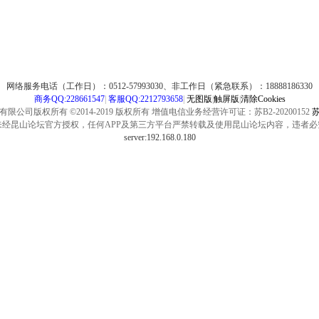
网络服务电话（工作日）：0512-57993030、非工作日（紧急联系）：18888186330
商务QQ:228661547
|
客服QQ:2212793658
|
无图版
|
触屏版
|
清除Cookies
公司版权所有 ©2014-2019 版权所有 增值电信业务经营许可证：苏B2-20200152
苏
未经昆山论坛官方授权，任何APP及第三方平台严禁转载及使用昆山论坛内容，违者必
server:192.168.0.180