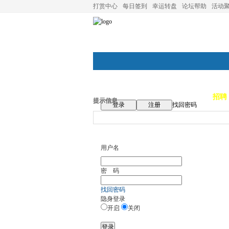
打赏中心
每日签到
幸运转盘
论坛帮助
活动
论坛首页
论坛导航
商家
招聘
提示信息
登录
注册
找回密码
用户名
密 码
找回密码
隐身登录
开启
关闭
登录