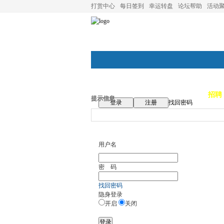
打赏中心
每日签到
幸运转盘
论坛帮助
活动
论坛首页
论坛导航
商家
招聘
提示信息
登录
注册
找回密码
用户名
密 码
找回密码
隐身登录
开启
关闭
登录