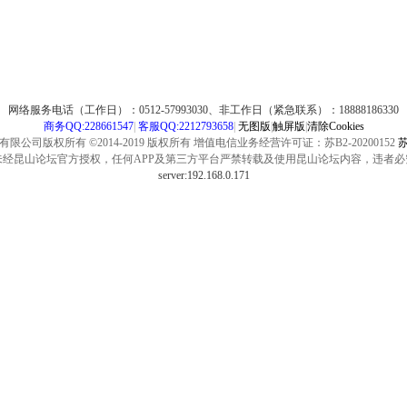
网络服务电话（工作日）：0512-57993030、非工作日（紧急联系）：18888186330
商务QQ:228661547
|
客服QQ:2212793658
|
无图版
|
触屏版
|
清除Cookies
公司版权所有 ©2014-2019 版权所有 增值电信业务经营许可证：苏B2-20200152
苏
未经昆山论坛官方授权，任何APP及第三方平台严禁转载及使用昆山论坛内容，违者必
server:192.168.0.171