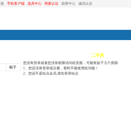
聚焦
手机客户端
道具中心
商家认证
勋章中心
诚信认证
装修
昆山优选
小红娘
分类信息
二手房
昆山视窗
您没有登录或者您没有权限访问此页面，可能有如下几个原因
帖子
1、您还没有登录或注册，暂时不能使用此功能！
2、您还不是站点会员,请先登录站点