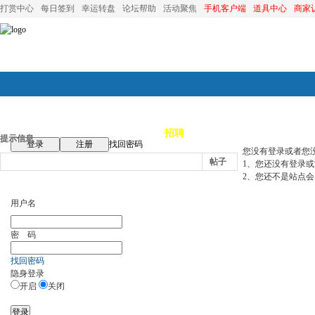
打赏中心
每日签到
幸运转盘
论坛帮助
活动聚焦
手机客户端
道具中心
商家
论坛首页
论坛导航
商家
招聘
装修
昆山优选
小
提示信息
登录
注册
找回密码
您没有登录或者您
帖子
1、您还没有登录
2、您还不是站点会
用户名
密 码
找回密码
隐身登录
开启
关闭
登录