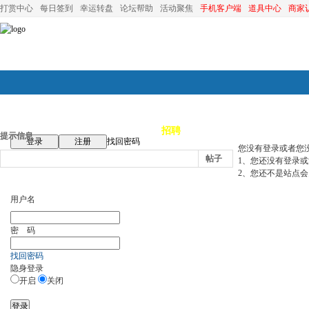
打赏中心
每日签到
幸运转盘
论坛帮助
活动聚焦
手机客户端
道具中心
商家
论坛首页
论坛导航
商家
招聘
装修
昆山优选
小
提示信息
登录
注册
找回密码
您没有登录或者您
帖子
1、您还没有登录
2、您还不是站点会
用户名
密 码
找回密码
隐身登录
开启
关闭
登录