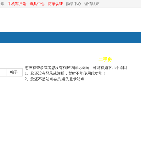
聚焦
手机客户端
道具中心
商家认证
勋章中心
诚信认证
装修
昆山优选
小红娘
分类信息
二手房
昆山视窗
您没有登录或者您没有权限访问此页面，可能有如下几个原因
帖子
1、您还没有登录或注册，暂时不能使用此功能！
2、您还不是站点会员,请先登录站点