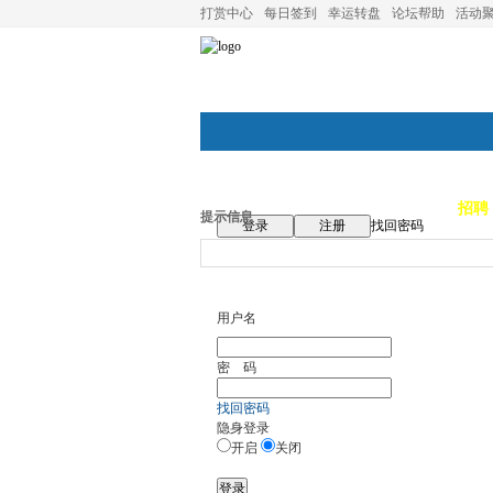
打赏中心
每日签到
幸运转盘
论坛帮助
活动
论坛首页
论坛导航
商家
招聘
提示信息
登录
注册
找回密码
用户名
密 码
找回密码
隐身登录
开启
关闭
登录