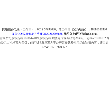
网络服务电话（工作日）：0512-57993030、非工作日（紧急联系）：18888186330
商务QQ:228661547
|
客服QQ:2212793658
|
无图版
|
触屏版
|
清除Cookies
公司版权所有 ©2014-2019 版权所有 增值电信业务经营许可证：苏B2-20200152
苏
未经昆山论坛官方授权，任何APP及第三方平台严禁转载及使用昆山论坛内容，违者必
server:192.168.0.177