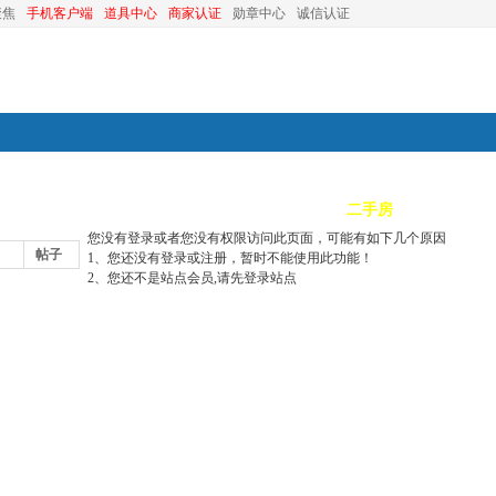
聚焦
手机客户端
道具中心
商家认证
勋章中心
诚信认证
装修
昆山优选
小红娘
分类信息
二手房
昆山视窗
您没有登录或者您没有权限访问此页面，可能有如下几个原因
帖子
1、您还没有登录或注册，暂时不能使用此功能！
2、您还不是站点会员,请先登录站点