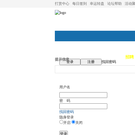
打赏中心
每日签到
幸运转盘
论坛帮助
活动
论坛首页
论坛导航
商家
招聘
提示信息
登录
注册
找回密码
用户名
密 码
找回密码
隐身登录
开启
关闭
登录