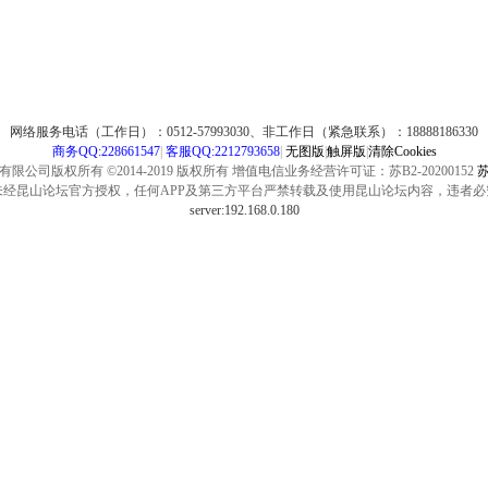
网络服务电话（工作日）：0512-57993030、非工作日（紧急联系）：18888186330
商务QQ:228661547
|
客服QQ:2212793658
|
无图版
|
触屏版
|
清除Cookies
公司版权所有 ©2014-2019 版权所有 增值电信业务经营许可证：苏B2-20200152
苏
未经昆山论坛官方授权，任何APP及第三方平台严禁转载及使用昆山论坛内容，违者必
server:192.168.0.180