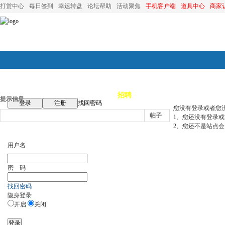
打赏中心
每日签到
幸运转盘
论坛帮助
活动聚焦
手机客户端
道具中心
商家
论坛首页
论坛导航
商家
招聘
装修
昆山优选
小
提示信息
登录
注册
找回密码
您没有登录或者您
帖子
1、您还没有登录
2、您还不是站点会
用户名
密 码
找回密码
隐身登录
开启
关闭
登录