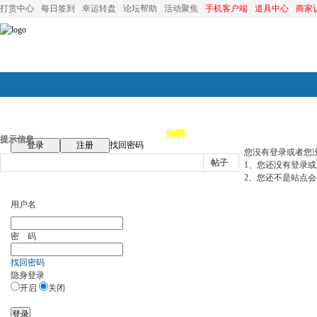
打赏中心
每日签到
幸运转盘
论坛帮助
活动聚焦
手机客户端
道具中心
商家
论坛首页
论坛导航
商家
招聘
装修
昆山优选
小
提示信息
登录
注册
找回密码
您没有登录或者您
帖子
1、您还没有登录
2、您还不是站点会
用户名
密 码
找回密码
隐身登录
开启
关闭
登录