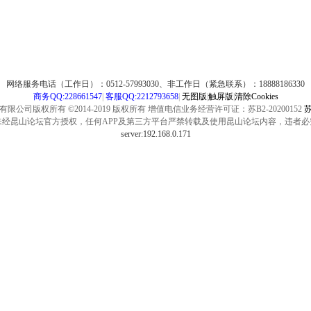
网络服务电话（工作日）：0512-57993030、非工作日（紧急联系）：18888186330
商务QQ:228661547
|
客服QQ:2212793658
|
无图版
|
触屏版
|
清除Cookies
公司版权所有 ©2014-2019 版权所有 增值电信业务经营许可证：苏B2-20200152
苏
未经昆山论坛官方授权，任何APP及第三方平台严禁转载及使用昆山论坛内容，违者必
server:192.168.0.171