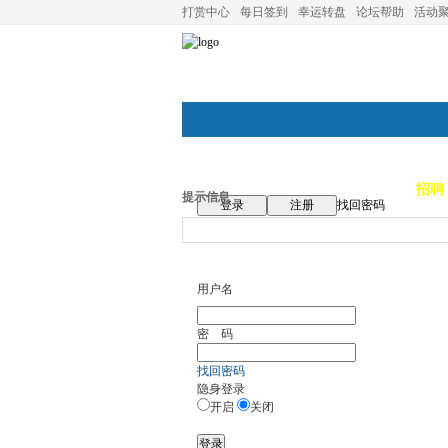
打赏中心
每日签到
幸运转盘
论坛帮助
活动
论坛首页
论坛导航
商家
招聘
提示信息
登录
注册
找回密码
用户名
密 码
找回密码
隐身登录
开启
关闭
登录