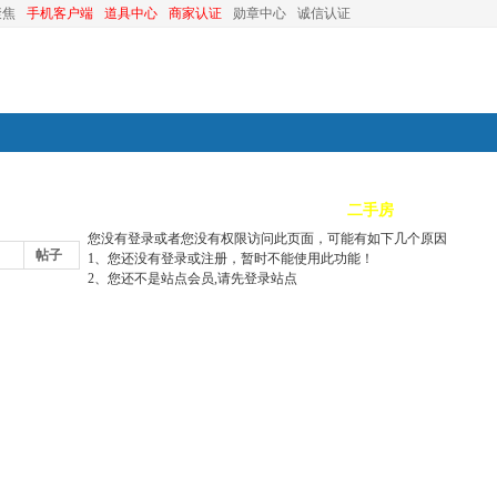
聚焦
手机客户端
道具中心
商家认证
勋章中心
诚信认证
装修
昆山优选
小红娘
分类信息
二手房
昆山视窗
您没有登录或者您没有权限访问此页面，可能有如下几个原因
帖子
1、您还没有登录或注册，暂时不能使用此功能！
2、您还不是站点会员,请先登录站点