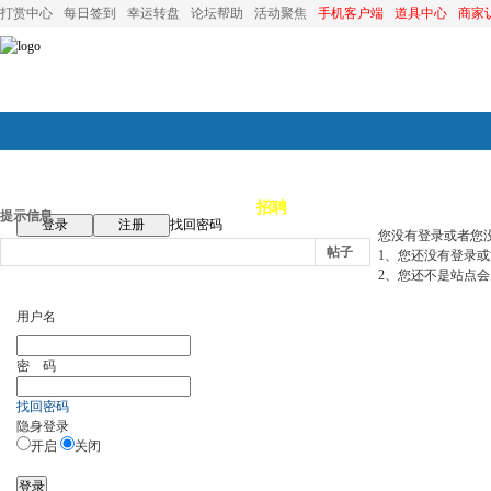
打赏中心
每日签到
幸运转盘
论坛帮助
活动聚焦
手机客户端
道具中心
商家
论坛首页
论坛导航
商家
招聘
装修
昆山优选
小
提示信息
登录
注册
找回密码
您没有登录或者您
帖子
1、您还没有登录
2、您还不是站点会
用户名
密 码
找回密码
隐身登录
开启
关闭
登录