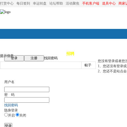
打赏中心
每日签到
幸运转盘
论坛帮助
活动聚焦
手机客户端
道具中心
商家
论坛首页
论坛导航
商家
招聘
装修
昆山优选
小
提示信息
登录
注册
找回密码
您没有登录或者您
帖子
1、您还没有登录
2、您还不是站点会
用户名
密 码
找回密码
隐身登录
开启
关闭
登录