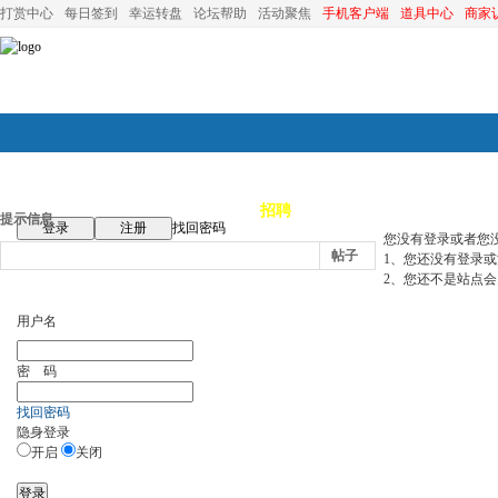
打赏中心
每日签到
幸运转盘
论坛帮助
活动聚焦
手机客户端
道具中心
商家
论坛首页
论坛导航
商家
招聘
装修
昆山优选
小
提示信息
登录
注册
找回密码
您没有登录或者您
帖子
1、您还没有登录
2、您还不是站点会
用户名
密 码
找回密码
隐身登录
开启
关闭
登录