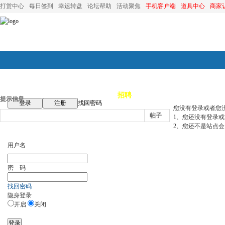
打赏中心
每日签到
幸运转盘
论坛帮助
活动聚焦
手机客户端
道具中心
商家
论坛首页
论坛导航
商家
招聘
装修
昆山优选
小
提示信息
登录
注册
找回密码
您没有登录或者您
帖子
1、您还没有登录
2、您还不是站点会
用户名
密 码
找回密码
隐身登录
开启
关闭
登录