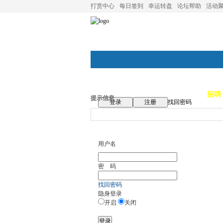
打赏中心
每日签到
幸运转盘
论坛帮助
活动
论坛首页
论坛导航
商家
招聘
提示信息
登录
注册
找回密码
用户名
密 码
找回密码
隐身登录
开启
关闭
登录