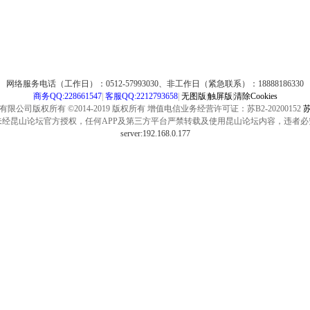
网络服务电话（工作日）：0512-57993030、非工作日（紧急联系）：18888186330
商务QQ:228661547
|
客服QQ:2212793658
|
无图版
|
触屏版
|
清除Cookies
公司版权所有 ©2014-2019 版权所有 增值电信业务经营许可证：苏B2-20200152
苏
未经昆山论坛官方授权，任何APP及第三方平台严禁转载及使用昆山论坛内容，违者必
server:192.168.0.177