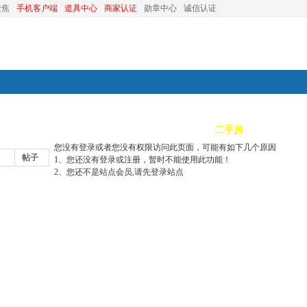
聚焦
手机客户端
道具中心
商家认证
勋章中心
诚信认证
装修
昆山优选
小红娘
分类信息
二手房
昆山视窗
您没有登录或者您没有权限访问此页面，可能有如下几个原因
帖子
1、您还没有登录或注册，暂时不能使用此功能！
2、您还不是站点会员,请先登录站点