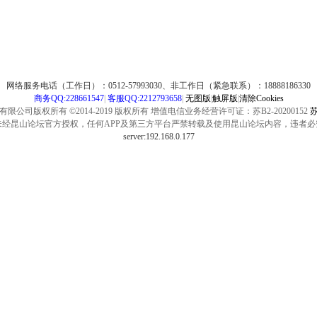
网络服务电话（工作日）：0512-57993030、非工作日（紧急联系）：18888186330
商务QQ:228661547
|
客服QQ:2212793658
|
无图版
|
触屏版
|
清除Cookies
公司版权所有 ©2014-2019 版权所有 增值电信业务经营许可证：苏B2-20200152
苏
未经昆山论坛官方授权，任何APP及第三方平台严禁转载及使用昆山论坛内容，违者必
server:192.168.0.177