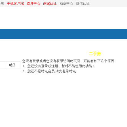
聚焦
手机客户端
道具中心
商家认证
勋章中心
诚信认证
装修
昆山优选
小红娘
分类信息
二手房
昆山视窗
您没有登录或者您没有权限访问此页面，可能有如下几个原因
帖子
1、您还没有登录或注册，暂时不能使用此功能！
2、您还不是站点会员,请先登录站点