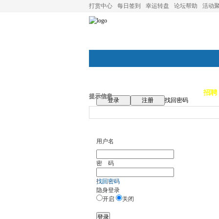
打赏中心
每日签到
幸运转盘
论坛帮助
活动
论坛首页
论坛导航
商家
招聘
提示信息
登录
注册
找回密码
用户名
密 码
找回密码
隐身登录
开启
关闭
登录