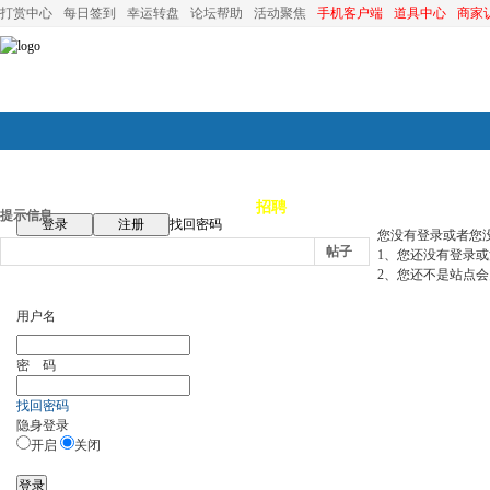
打赏中心
每日签到
幸运转盘
论坛帮助
活动聚焦
手机客户端
道具中心
商家
论坛首页
论坛导航
商家
招聘
装修
昆山优选
小
提示信息
登录
注册
找回密码
您没有登录或者您
帖子
1、您还没有登录
2、您还不是站点会
用户名
密 码
找回密码
隐身登录
开启
关闭
登录