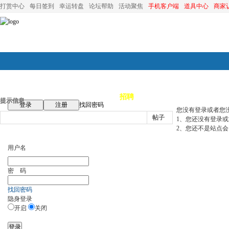
打赏中心
每日签到
幸运转盘
论坛帮助
活动聚焦
手机客户端
道具中心
商家
论坛首页
论坛导航
商家
招聘
装修
昆山优选
小
提示信息
登录
注册
找回密码
您没有登录或者您
帖子
1、您还没有登录
2、您还不是站点会
用户名
密 码
找回密码
隐身登录
开启
关闭
登录