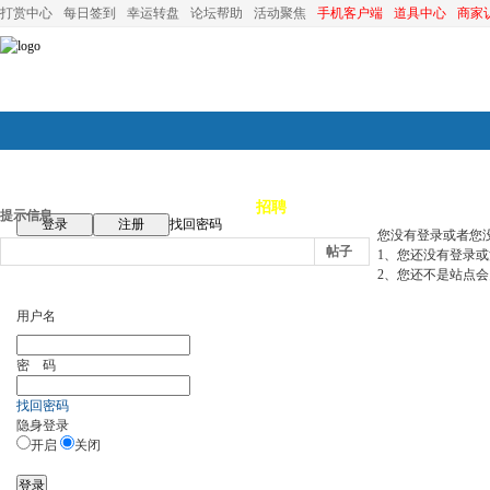
打赏中心
每日签到
幸运转盘
论坛帮助
活动聚焦
手机客户端
道具中心
商家
论坛首页
论坛导航
商家
招聘
装修
昆山优选
小
提示信息
登录
注册
找回密码
您没有登录或者您
帖子
1、您还没有登录
2、您还不是站点会
用户名
密 码
找回密码
隐身登录
开启
关闭
登录