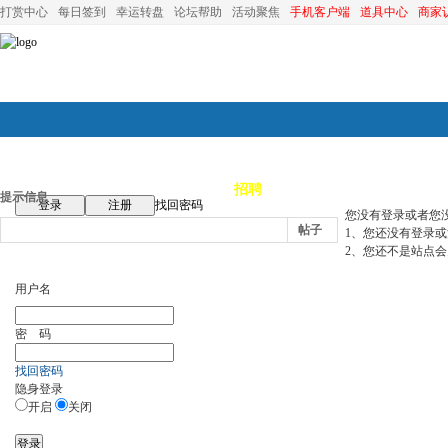
打赏中心
每日签到
幸运转盘
论坛帮助
活动聚焦
手机客户端
道具中心
商家
论坛首页
论坛导航
商家
招聘
装修
昆山优选
小
提示信息
登录
注册
找回密码
您没有登录或者您
帖子
1、您还没有登录
2、您还不是站点会
用户名
密 码
找回密码
隐身登录
开启
关闭
登录