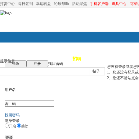
打赏中心
每日签到
幸运转盘
论坛帮助
活动聚焦
手机客户端
道具中心
商家
论坛首页
论坛导航
商家
招聘
装修
昆山优选
小
提示信息
登录
注册
找回密码
您没有登录或者您
帖子
1、您还没有登录
2、您还不是站点会
用户名
密 码
找回密码
隐身登录
开启
关闭
登录