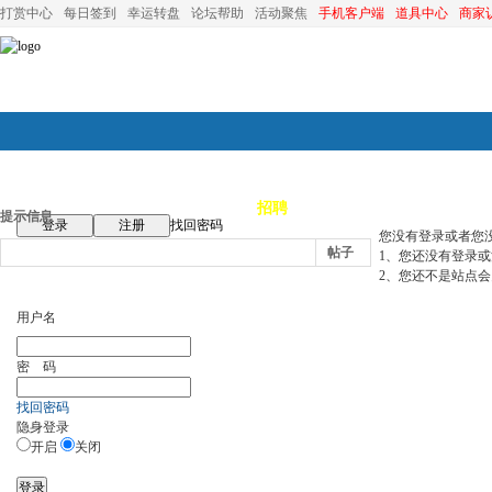
打赏中心
每日签到
幸运转盘
论坛帮助
活动聚焦
手机客户端
道具中心
商家
论坛首页
论坛导航
商家
招聘
装修
昆山优选
小
提示信息
登录
注册
找回密码
您没有登录或者您
帖子
1、您还没有登录
2、您还不是站点会
用户名
密 码
找回密码
隐身登录
开启
关闭
登录