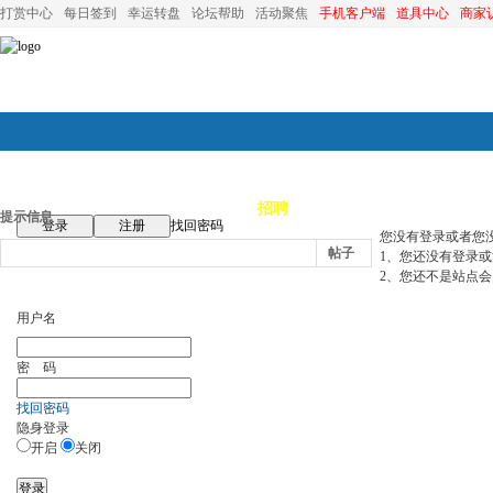
打赏中心
每日签到
幸运转盘
论坛帮助
活动聚焦
手机客户端
道具中心
商家
论坛首页
论坛导航
商家
招聘
装修
昆山优选
小
提示信息
登录
注册
找回密码
您没有登录或者您
帖子
1、您还没有登录
2、您还不是站点会
用户名
密 码
找回密码
隐身登录
开启
关闭
登录