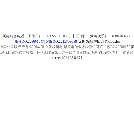
网络服务电话（工作日）：0512-57993030、非工作日（紧急联系）：18888186330
商务QQ:228661547
|
客服QQ:2212793658
|
无图版
|
触屏版
|
清除Cookies
公司版权所有 ©2014-2019 版权所有 增值电信业务经营许可证：苏B2-20200152
苏
未经昆山论坛官方授权，任何APP及第三方平台严禁转载及使用昆山论坛内容，违者必
server:192.168.0.171