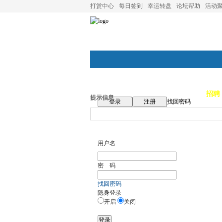
打赏中心
每日签到
幸运转盘
论坛帮助
活动
论坛首页
论坛导航
商家
招聘
提示信息
登录
注册
找回密码
用户名
密 码
找回密码
隐身登录
开启
关闭
登录