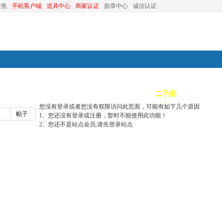
聚焦
手机客户端
道具中心
商家认证
勋章中心
诚信认证
装修
昆山优选
小红娘
分类信息
二手房
昆山视窗
您没有登录或者您没有权限访问此页面，可能有如下几个原因
帖子
1、您还没有登录或注册，暂时不能使用此功能！
2、您还不是站点会员,请先登录站点